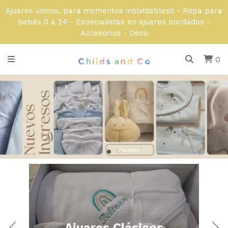
Ajuares únicos, para momentos inolvidables!! - Ropa para
bebés 0 a 24 - Especialistas en ajuares bordados -
Accesorios - Deco
0
Ajuares Clásicos