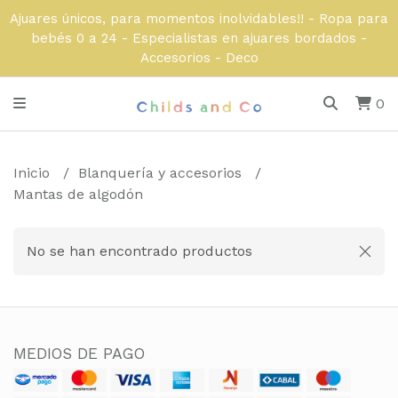
Ajuares únicos, para momentos inolvidables!! - Ropa para
bebés 0 a 24 - Especialistas en ajuares bordados -
Accesorios - Deco
0
Inicio
Blanquería y accesorios
Mantas de algodón
No se han encontrado productos
MEDIOS DE PAGO