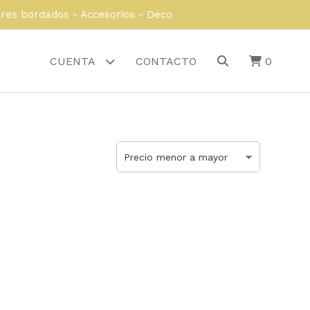
ares bordados - Accesorios - Deco
CUENTA
CONTACTO
0