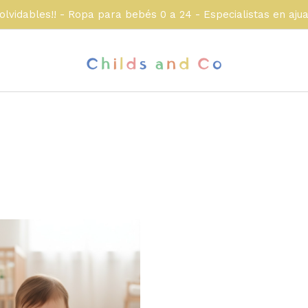
olvidables!! - Ropa para bebés 0 a 24 - Especialistas en aju