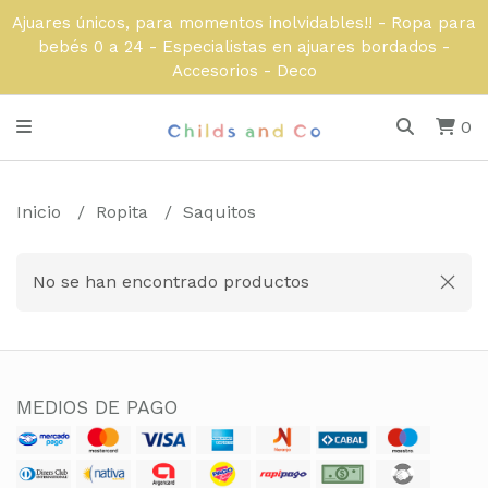
Ajuares únicos, para momentos inolvidables!! - Ropa para
bebés 0 a 24 - Especialistas en ajuares bordados -
Accesorios - Deco
0
Inicio
Ropita
Saquitos
No se han encontrado productos
MEDIOS DE PAGO