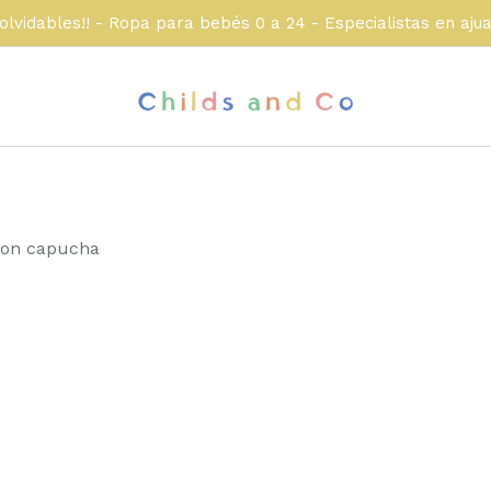
olvidables!! - Ropa para bebés 0 a 24 - Especialistas en aju
con capucha