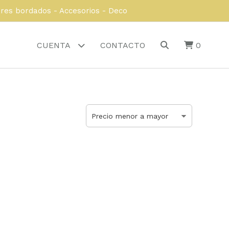
ares bordados - Accesorios - Deco
CUENTA
CONTACTO
0